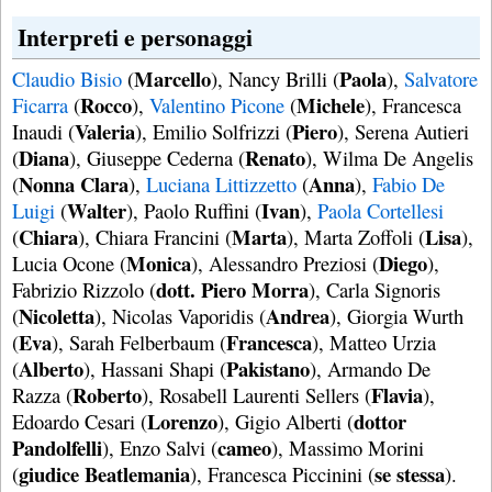
Interpreti e personaggi
Marcello
Paola
Claudio Bisio
(
), Nancy Brilli (
),
Salvatore
Rocco
Michele
Ficarra
(
),
Valentino Picone
(
), Francesca
Valeria
Piero
Inaudi (
), Emilio Solfrizzi (
), Serena Autieri
Diana
Renato
(
), Giuseppe Cederna (
), Wilma De Angelis
Nonna Clara
Anna
(
),
Luciana Littizzetto
(
),
Fabio De
Walter
Ivan
Luigi
(
), Paolo Ruffini (
),
Paola Cortellesi
Chiara
Marta
Lisa
(
), Chiara Francini (
), Marta Zoffoli (
),
Monica
Diego
Lucia Ocone (
), Alessandro Preziosi (
),
dott. Piero Morra
Fabrizio Rizzolo (
), Carla Signoris
Nicoletta
Andrea
(
), Nicolas Vaporidis (
), Giorgia Wurth
Eva
Francesca
(
), Sarah Felberbaum (
), Matteo Urzia
Alberto
Pakistano
(
), Hassani Shapi (
), Armando De
Roberto
Flavia
Razza (
), Rosabell Laurenti Sellers (
),
Lorenzo
dottor
Edoardo Cesari (
), Gigio Alberti (
Pandolfelli
cameo
), Enzo Salvi (
), Massimo Morini
giudice Beatlemania
se stessa
(
), Francesca Piccinini (
).