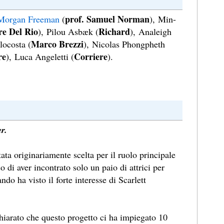
prof. Samuel Norman
Morgan Freeman
(
), Min-
re Del Rio
Richard
), Pilou Asbæk (
), Analeigh
Marco Brezzi
locosta (
), Nicolas Phongpheth
re
Corriere
), Luca Angeletti (
).
r.
ata originariamente scelta per il ruolo principale
i aver incontrato solo un paio di attrici per
ndo ha visto il forte interesse di Scarlett
chiarato che questo progetto ci ha impiegato 10