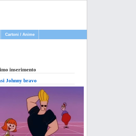
Cartoni / Anime
imo inserimento
asi Johnny bravo