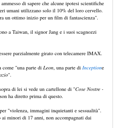
ha ammesso di sapere che alcune ipotesi scientifiche
eri umani utilizzano solo il 10% del loro cervello.
era un ottimo inizio per un film di fantascienza".
ono a Taiwan, il signor Jang e i suoi scagnozzi
d essere parzialmente girato con telecamere IMAX.
lm come "una parte di
Leon
, una parte di
Inception
e
azio
".
pra di lei si vede un cartellone di "
Cose Nostre -
son ha diretto prima di questo.
 per "violenza, immagini inquietanti e sessualità".
to ai minori di 17 anni, non accompagnati dai