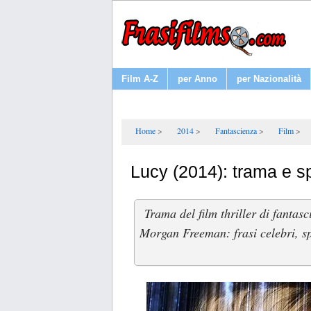
Film A-Z
per Anno
per Nazionalità
Home
2014
Fantascienza
Film
Lucy (2014): trama e s
Trama del film thriller di fanta
Morgan Freeman: frasi celebri, sp