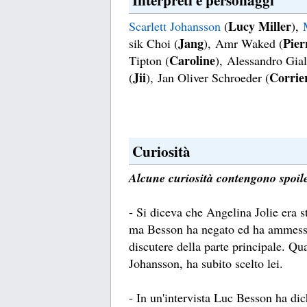
Lucy Miller
Scarlett Johansson
(
),
Jang
Pier
sik Choi (
), Amr Waked (
Caroline
Tipton (
), Alessandro Gial
Jii
Corrie
(
), Jan Oliver Schroeder (
Curiosità
Alcune curiosità contengono spoile
- Si diceva che Angelina Jolie era st
ma Besson ha negato ed ha ammesso d
discutere della parte principale. Qua
Johansson, ha subito scelto lei.
- In un'intervista Luc Besson ha di