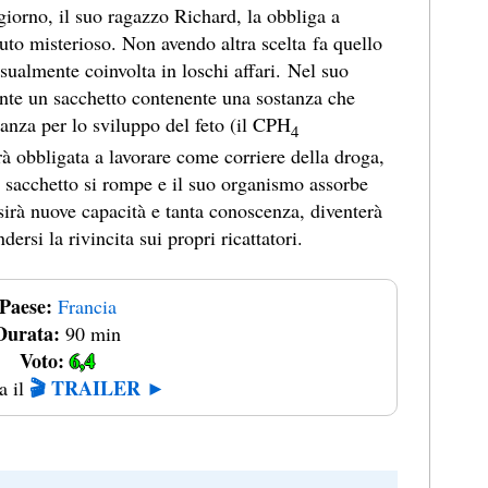
 giorno, il suo ragazzo Richard, la obbliga a
uto misterioso. Non avendo altra scelta fa quello
asualmente coinvolta in loschi affari. Nel suo
nte un sacchetto contenente una sostanza che
anza per lo sviluppo del feto (il CPH
4
rà obbligata a lavorare come corriere della droga,
 sacchetto si rompe e il suo organismo assorbe
sirà nuove capacità e tanta conoscenza, diventerà
ersi la rivincita sui propri ricattatori.
Paese:
Francia
Durata:
90 min
Voto:
6,4
🎬 TRAILER ►
a il