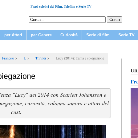
Frasi celebri dei Film, Telefilm e Serie TV
per Attori
per Genere
Curiosità
Serie di film
Serie TV
Francesi
L
Thriller
Lucy (2014): trama e spiegazione
Ult
piegazione
Fr
scienza "Lucy" del 2014 con Scarlett Johansson e
iegazione, curiosità, colonna sonora e attori del
cast.