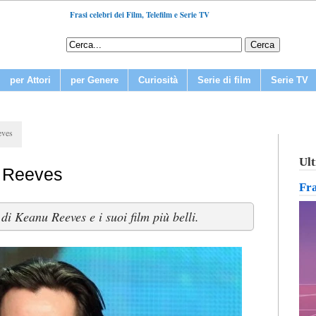
Frasi celebri dei Film, Telefilm e Serie TV
per Attori
per Genere
Curiosità
Serie di film
Serie TV
eves
Ult
u Reeves
Fr
di Keanu Reeves e i suoi film più belli.