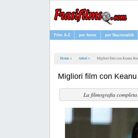
Film A-Z
per Anno
per Nazionalità
Home
Attori
Migliori film con Keanu Re
Migliori film con Kean
La filmografia completa 