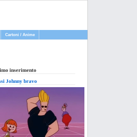
Cartoni / Anime
imo inserimento
asi Johnny bravo