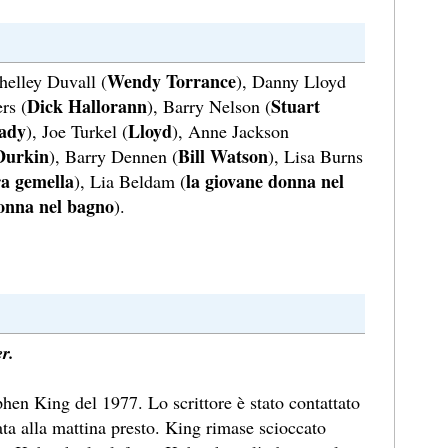
Wendy Torrance
Shelley Duvall (
), Danny Lloyd
Dick Hallorann
Stuart
rs (
), Barry Nelson (
ady
Lloyd
), Joe Turkel (
), Anne Jackson
Durkin
Bill Watson
), Barry Dennen (
), Lisa Burns
ra gemella
la giovane donna nel
), Lia Beldam (
donna nel bagno
).
r.
ephen King del 1977. Lo scrittore è stato contattato
ta alla mattina presto. King rimase scioccato