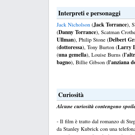
Interpreti e personaggi
Jack Torrance
Jack Nicholson
(
), 
Danny Torrance
(
), Scatman Crothe
Ullman
Delbert Gr
), Philip Stone (
dottoressa
Larry 
(
), Tony Burton (
una gemella
l'alt
(
), Louise Burns (
bagno
l'anziana 
), Billie Gibson (
Curiosità
Alcune curiosità contengono spoile
- Il film è tratto dal romanzo di St
da Stanley Kubrick con una telefona