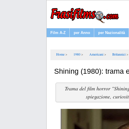
Film A-Z
per Anno
per Nazionalità
Home
1980
Americani
Britannici
Shining (1980): trama 
Trama del film horror "Shining
spiegazione, curiosit