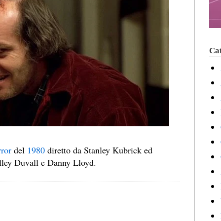
Cat
rror
del
1980
diretto da Stanley Kubrick ed
elley Duvall e Danny Lloyd.