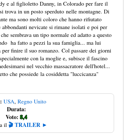
dy e al figlioletto Danny, in Colorado per fare il
si trova in un posto sperduto nelle montagne. Di
sante ma sono molti coloro che hanno rifiutato
 abbondanti nevicate si rimane isolati e poi per
e che sembrava un tipo normale ed adatto a questo
do ha fatto a pezzi la sua famiglia... ma lui
tà per finire il suo romanzo. Col passare dei giorni
specialmente con la moglie e, subisce il fascino
edesimarsi nel vecchio massacratore dell'hotel...
letto che possiede la cosiddetta "luccicanza"
:
USA
,
Regno Unito
Durata:
Voto:
8,4
🎬 TRAILER ►
a il