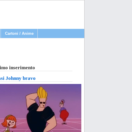
Cartoni / Anime
imo inserimento
asi Johnny bravo