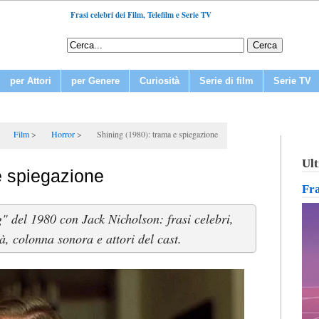
Frasi celebri dei Film, Telefilm e Serie TV
per Attori
per Genere
Curiosità
Serie di film
Serie TV
Film
Horror
Shining (1980): trama e spiegazione
Ult
e spiegazione
Fr
" del 1980 con Jack Nicholson: frasi celebri,
à, colonna sonora e attori del cast.