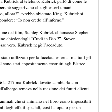
ra Kubrick al telefono. Kubrick parlò di come le
 perché suggerivano che gli esseri umani
no, allora?” avrebbe obiettato King. Kubrick si
spondere: “Io non credo all’inferno.”
zione del film, Stanley Kubrick chiamasse Stephen
tino chiedendogli “Credi in Dio ?”. Steven
osse vero. Kubrick negò l’accaduto.
tato utilizzato per la facciata esterna, ma tutti gli
el sono stati appositamente costruiti agli Elstree
è la 217 ma Kubrick dovette cambiarla con
ell'albergo temeva nella reazione dei futuri clienti.
 animali che si animano nel libro erano impossibili
ni degli effetti speciali, così ha optato per un