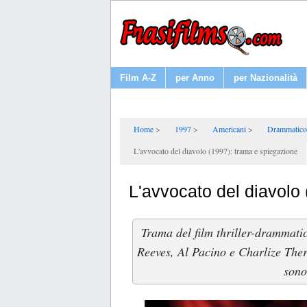
Film A-Z
per Anno
per Nazionalità
Home
1997
Americani
Drammatico
L'avvocato del diavolo (1997): trama e spiegazione
L'avvocato del diavolo
Trama del film thriller-drammati
Reeves, Al Pacino e Charlize Thero
sono