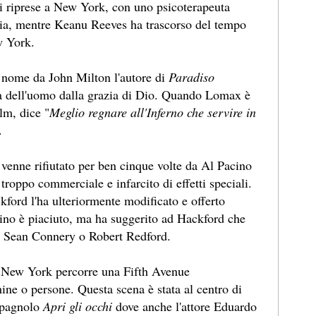
 di riprese a New York, con uno psicoterapeuta
nia, mentre Keanu Reeves ha trascorso del tempo
w York.
l nome da John Milton l'autore di
Paradiso
ta dell'uomo dalla grazia di Dio. Quando Lomax è
ilm, dice "
Meglio regnare all'Inferno che servire in
.
 venne rifiutato per ben cinque volte da Al Pacino
troppo commerciale e infarcito di effetti speciali.
ckford l'ha ulteriormente modificato e offerto
acino è piaciuto, ma ha suggerito ad Hackford che
io Sean Connery o Robert Redford.
a New York percorre una Fifth Avenue
ne o persone. Questa scena è stata al centro di
spagnolo
Apri gli occhi
dove anche l'attore Eduardo