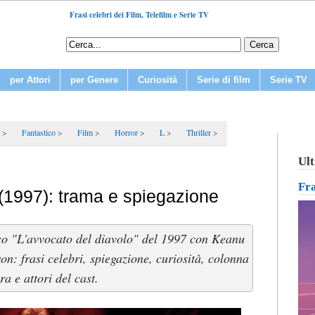
Frasi celebri dei Film, Telefilm e Serie TV
per Attori
per Genere
Curiosità
Serie di film
Serie TV
Fantastico
Film
Horror
L
Thriller
Ult
Fr
 (1997): trama e spiegazione
co "L'avvocato del diavolo" del 1997 con Keanu
n: frasi celebri, spiegazione, curiosità, colonna
ra e attori del cast.