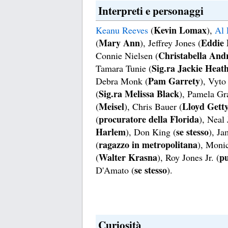
Interpreti e personaggi
Kevin Lomax
Keanu Reeves
(
),
Al 
Mary Ann
Eddie
(
), Jeffrey Jones (
Christabella Andr
Connie Nielsen (
Sig.ra Jackie Heat
Tamara Tunie (
Pam Garrety
Debra Monk (
), Vyto
Sig.ra Melissa Black
(
), Pamela Gr
Meisel
Lloyd Gett
(
), Chris Bauer (
procuratore della Florida
(
), Neal 
Harlem
se stesso
), Don King (
), Ja
ragazzo in metropolitana
(
), Moni
Walter Krasna
pu
(
), Roy Jones Jr. (
se stesso
D'Amato (
).
Curiosità