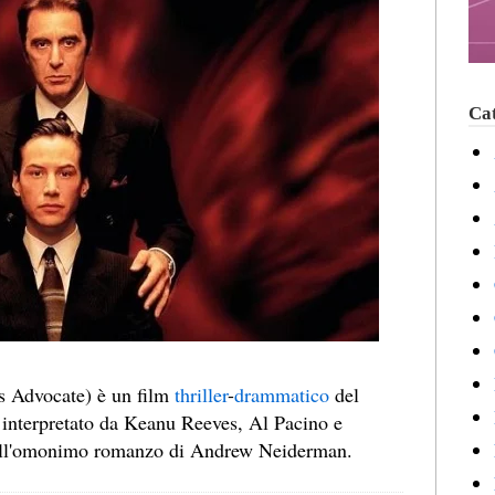
Cat
s Advocate) è un film
thriller
-
drammatico
del
 interpretato da Keanu Reeves, Al Pacino e
 sull'omonimo romanzo di Andrew Neiderman.