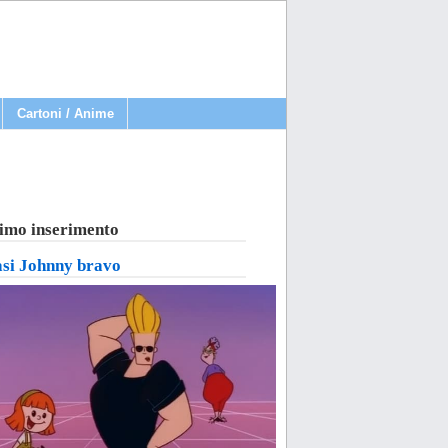
Cartoni / Anime
imo inserimento
asi Johnny bravo