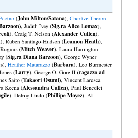
John Milton/Satana
Pacino
(
),
Charlize Theron
 Barzoon
Sig.ra Alice Lomax
), Judith Ivey (
),
eoli
Alexander Cullen
), Craig T. Nelson (
),
h
Leamon Heath
), Ruben Santiago-Hudson (
),
Mitch Weaver
 Ruginis (
), Laura Harrington
Sig.ra Diana Barzoon
ay (
), George Wyner
ys
Barbara
),
Heather Matarazzo
(
), Leo Burmester
Larry
ragazzo ad
Jones (
), George O. Gore II (
Takaori Osumi
mes Saito (
), Vincent Laresca
Alessandra Cullen
ca Keena (
), Paul Benedict
gile
Phillipe Moyez
), Delroy Lindo (
), Al