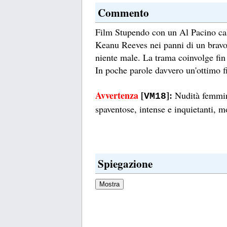
Commento
Film Stupendo con un Al Pacino cal
Keanu Reeves nei panni di un brav
niente male. La trama coinvolge fin d
In poche parole davvero un'ottimo f
Avvertenza
[
]:
Nudità femmini
VM18
spaventose, intense e inquietanti, m
Spiegazione