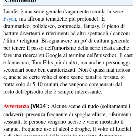
Lucifer è una serie geniale (vagamente ricorda la serie
Psych
, ma affronta tematiche più profonde). È
drammatico, poliziesco, commedia, fantasy. È pieno di
battute divertenti e riferimenti ad altri spettacoli / canzoni
/ film / religioni. Bisogna avere un po' di cultura generale
per tenere il passo dell'umorismo della serie (basta anche
fare una ricerca su Google al termine dell'episodio). Il cast
è fantastico, Tom Ellis più di altri, ma anche i personaggi
secondari sono ben caratterizzati. Non è quasi mai noiosa
e, anche se certe volte ci sono scene banali e forzate, si
tratta solo di 5-10 minuti che vengono compensati dal
resto dell'episodio che è sempre interessante.
Avvertenza
[
]:
Alcune scene di nudo (solitamente i
VM14
cadaveri), presenza frequente di spogliarelliste, riferimenti
sessuali, le persone vengono uccise e viene mostrato il
sangue, frequente uso di alcol e droghe, il volto di Lucifel
e di altri personaggi della serie in versione demoniaca