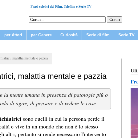
Frasi celebri dei Film, Telefilm e Serie TV
per Attori
per Genere
Curiosità
Serie di film
Serie TV
hiatrici, malattia mentale e pazzia
Ult
atrici, malattia mentale e pazzia
Fr
ire la mente umana in presenza di patologie più o
do di agire, di pensare e di vedere le cose.
ichiatrici
sono quelli in cui la persona perde il
ealtà e vive in un mondo che non è lo stesso
li altri, pertanto si rende necessario l'intervento