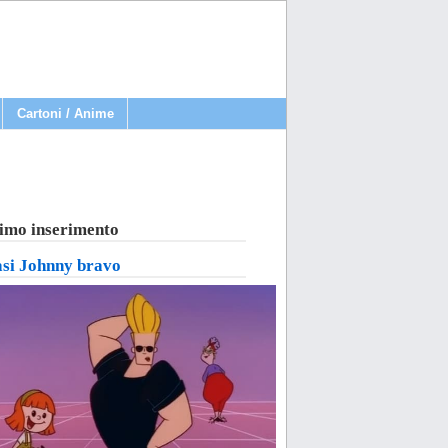
Cartoni / Anime
imo inserimento
asi Johnny bravo