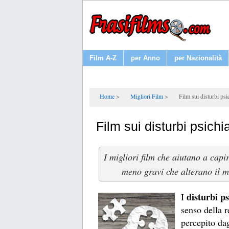
Film A-Z
per Anno
per Nazionalità
Home
Migliori Film
Film sui disturbi psic
Film sui disturbi psichi
I migliori film che aiutano a cap
meno gravi che alterano il mo
disturbi ps
I
senso della r
percepito dag