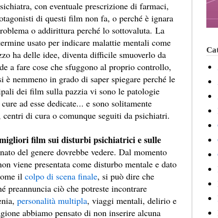
ichiatra, con eventuale prescrizione di farmaci,
otagonisti di questi film non fa, o perché è ignara
roblema o addirittura perché lo sottovaluta. La
termine usato per indicare malattie mentali come
Cat
zzo ha delle idee, diventa difficile smuoverlo da
de a fare cose che sfuggono al proprio controllo,
 si è nemmeno in grado di saper spiegare perché le
ipali dei film sulla pazzia vi sono le patologie
e cure ad esse dedicate... e sono solitamente
 centri di cura o comunque seguiti da psichiatri.
migliori film sui disturbi psichiatrici e sulle
nato del genere dovrebbe vedere. Dal momento
 non viene presentata come disturbo mentale e dato
come il
colpo di scena finale
, si può dire che
ché preannuncia ciò che potreste incontrare
enia,
personalità multipla
, viaggi mentali, delirio e
ragione abbiamo pensato di non inserire alcuna