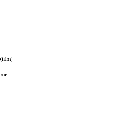
(film)
one