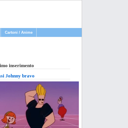
Cartoni / Anime
imo inserimento
asi Johnny bravo