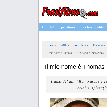
Film A-Z
per Anno
per Nazionalità
Home
2018
Avventura
Drammatico
Il mio nome è Thomas (2018): trama e spiegazione
Il mio nome è Thomas 
Trama del film "Il mio nome è T
celebri, spiegazio