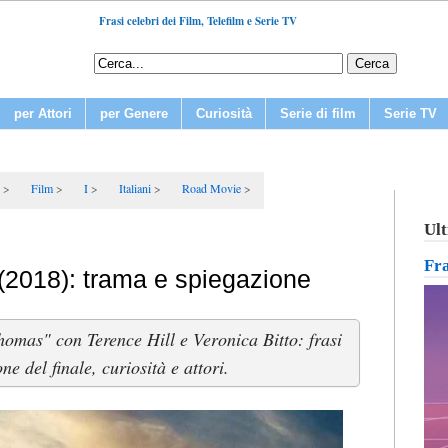
Frasi celebri dei Film, Telefilm e Serie TV
per Attori
per Genere
Curiosità
Serie di film
Serie TV
Film
I
Italiani
Road Movie
Ult
Fr
(2018): trama e spiegazione
homas" con Terence Hill e Veronica Bitto: frasi
ne del finale, curiosità e attori.