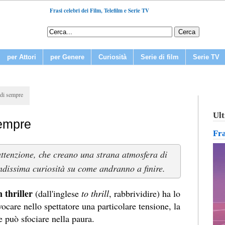
Frasi celebri dei Film, Telefilm e Serie TV
per Attori
per Genere
Curiosità
Serie di film
Serie TV
r di sempre
Ult
 sempre
Fr
'attenzione, che creano una strana atmosfera di
ndissima curiosità su come andranno a finire.
m thriller
(dall'inglese
to thrill
, rabbrividire) ha lo
ocare nello spettatore una particolare tensione, la
 può sfociare nella paura.