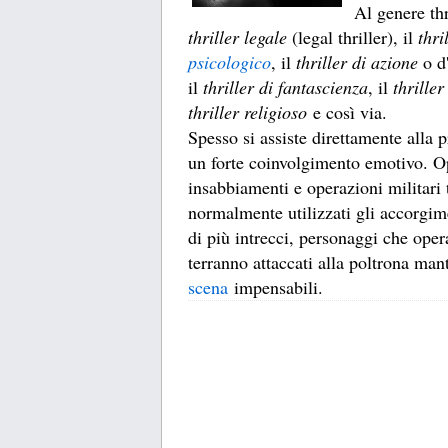
Al genere thr
thriller legale
(legal thriller), il
thri
psicologico
, il
thriller di azione
o d
il
thriller di fantascienza
, il
thrille
thriller religioso
e così via.
Spesso si assiste direttamente alla 
un forte coinvolgimento emotivo. Op
insabbiamenti e operazioni militari
normalmente utilizzati gli accorgim
di più intrecci, personaggi che opera
terranno attaccati alla poltrona man
scena
impensabili.