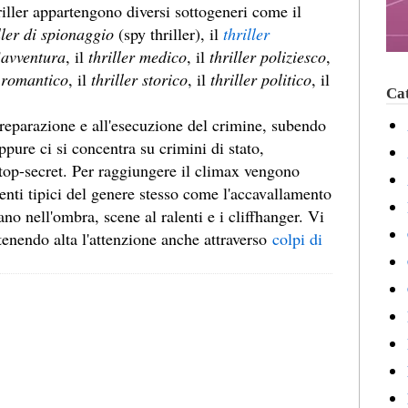
iller appartengono diversi sottogeneri come il
ller di spionaggio
(spy thriller), il
thriller
'
avventura
, il
thriller medico
, il
thriller poliziesco
,
r romantico
, il
thriller storico
, il
thriller politico
, il
Cat
preparazione e all'esecuzione del crimine, subendo
pure ci si concentra su crimini di stato,
 top-secret. Per raggiungere il climax vengono
enti tipici del genere stesso come l'accavallamento
no nell'ombra, scene al ralenti e i cliffhanger. Vi
tenendo alta l'attenzione anche attraverso
colpi di