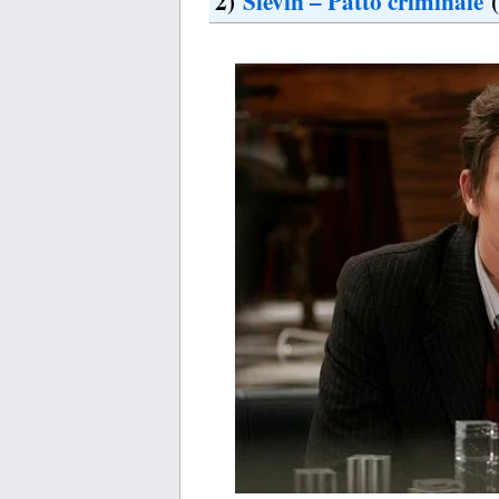
2)
Slevin – Patto criminale
(