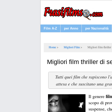
Film A-Z
per Anno
per Nazionalità
Home
Migliori Film
Migliori film thrille
Migliori film thriller di
Tutti quei film che rapiscono l
attesa e che suscitano una gra
fil
Il genere
scopo di prov
suspense, che